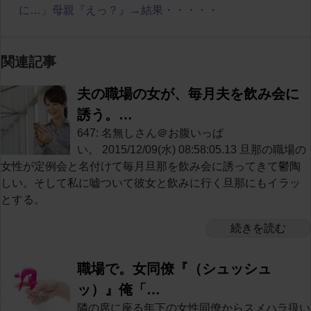
に…」母親『えっ？』→結果・・・・・
関連記事
夫の職場の女が、毎月夫を飲み会に
誘う。…
647: 名無しさん＠お腹いっぱ
い。 2015/12/09(水) 08:58:05.13 旦那の職場の
女性が定例会と名付けて毎月旦那を飲み会に誘ってきて鬱陶
しい。そして私に嘘ついて彼女と飲みに行く旦那にもイラッ
とする。
続きを読む
職場で。女同僚『（シュッシュ
ッ）』俺「…
隣の席に座る年下の女性同僚からスメハラ扱い