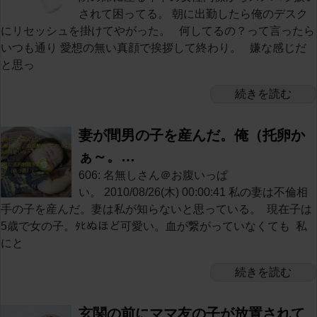
されて困ってる。 朝に出勤したら俺のデスク
にリセッシュを掛けてやがった。 何してるの？って言ったら
いつも通り 愛想の無い真顔で挨拶して終わり。 嫌な感じだ
と思っ
続きを読む
妻が間男の子を産んだ。俺（托卵か
ぁ～。…
606: 名無しさん＠お腹いっぱ
い。 2010/08/26(木) 00:00:41 私の妻は不倫相
手の子を産んだ。妻は私が知らないと思っている。 現在子は
5歳で女の子。ﾀﾋぬほど可愛い。血が繋がっていなくても 私
にと
続きを読む
玄関の前にママ友の子が放置されて