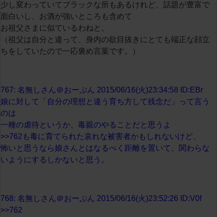
少し変わっていてブラックな所もあるけれど、話題が豊富で
面白いし、お酒が強いところも含めて
お祖父さまに似ているわねと。
（祖父は自分と違って、身内の欲目抜きにとても端正な顔立
ちをしていたので一応褒め言葉です。）
767: 名無しさん＠おーぷん 2015/06/16(火)23:34:58 ID:EBr
娘に対して「自分の理想と違う育ち方して残念だ」って言う
のは
一種の虐待というか、毒親のやることだと思うよ
>>762も毒に育てられた哀れな被害者かもしれないけど、
怖いと思うなら娘さんとはなるべく距離を置いて、関わらな
いようにするしかないと思う。
768: 名無しさん＠おーぷん 2015/06/16(火)23:52:26 ID:V0f
>>762