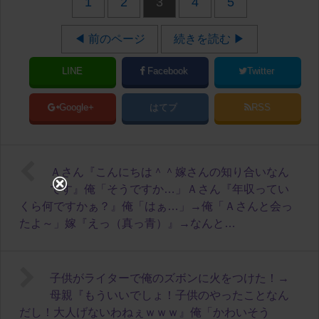
1
2
3
4
5
◀ 前のページ
続きを読む ▶
LINE
Facebook
Twitter
Google+
はてブ
RSS
Ａさん『こんにちは＾＾嫁さんの知り合いなん
です』俺「そうですか…」Ａさん『年収ってい
くら何ですかぁ？』俺「はぁ…」→俺「Ａさんと会っ
たよ～」嫁『えっ（真っ青）』→なんと…
子供がライターで俺のズボンに火をつけた！→
母親『もういいでしょ！子供のやったことなん
だし！大人げないわねぇｗｗｗ』俺「かわいそう