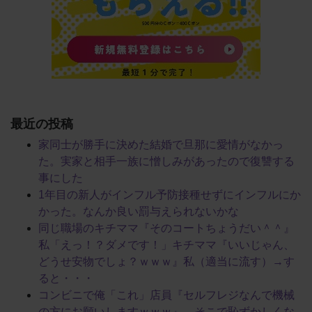
最近の投稿
家同士が勝手に決めた結婚で旦那に愛情がなかっ
た。実家と相手一族に憎しみがあったので復讐する
事にした
1年目の新人がインフル予防接種せずにインフルにか
かった。なんか良い罰与えられないかな
同じ職場のキチママ『そのコートちょうだい＾＾』
私「えっ！？ダメです！」キチママ『いいじゃん、
どうせ安物でしょ？ｗｗｗ』私（適当に流す）→す
ると・・・
コンビニで俺「これ」店員『セルフレジなんで機械
の方にお願いしますｗｗｗ』→そこで恥ずかしくな