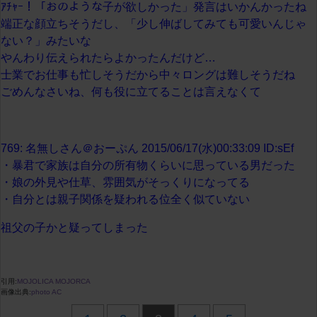
ｱﾁｬｰ！「おのような子が欲しかった」発言はいかんかったね
端正な顔立ちそうだし、「少し伸ばしてみても可愛いんじゃ
ない？」みたいな
やんわり伝えられたらよかったんだけど…
士業でお仕事も忙しそうだから中々ロングは難しそうだね
ごめんなさいね、何も役に立てることは言えなくて
769: 名無しさん＠おーぷん 2015/06/17(水)00:33:09 ID:sEf
・暴君で家族は自分の所有物くらいに思っている男だった
・娘の外見や仕草、雰囲気がそっくりになってる
・自分とは親子関係を疑われる位全く似ていない
祖父の子かと疑ってしまった
引用:
MOJOLICA MOJORCA
画像出典:
photo AC