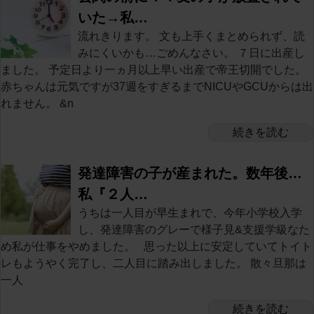
いた→私…
流れきります。 文も上手くまとめられず、読
みにくいかも…ごめんなさい。 ７日に出産し
ました。 予定日より一ヵ月以上早い出産で帝王切開でした。
赤ちゃんは元気ですが37週をすぎるまでNICUやGCUからは出
れません。 &n
続きを読む
発達障害の子が産まれた。数年後…
私『２人…
うちは一人目が早生まれで、今年小学校入学
し、発達障害のグレーで様子見&支援学級なた
め私が仕事をやめました。 思った以上に安定していてトイト
レもようやく完了し、二人目に踏み出しました。 散々旦那は
一人
続きを読む