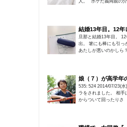
人。 ボケた義両親の
結婚13年目。12
旦那と結婚13年目。 
出。 箸にも棒にも引っ
あたしが悪いのかしら？ 
娘（７）が高学年
535: 524 2014/07/23
ラをされました。 相手
からついて回ったりさ