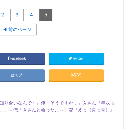
2
3
4
5
◀ 前のページ
Facebook
Twitter
はてブ
RSS
知り合いなんです』俺「そうですか…」Ａさん『年収っ
…」→俺「Ａさんと会ったよ～」嫁『えっ（真っ青）』