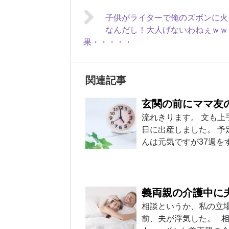
子供がライターで俺のズボンに火
なんだし！大人げないわねぇｗｗ
果・・・・・
関連記事
玄関の前にママ友
流れきります。 文も上
日に出産しました。 予
んは元気ですが37週をす
義両親の介護中に
相談というか、私の立
前、夫が浮気した。 