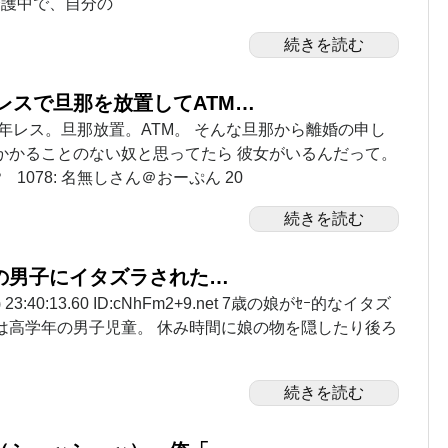
介護中で、自分の
続きを読む
年レスで旦那を放置してATM…
12年レス。旦那放置。ATM。 そんな旦那から離婚の申し
かかることのない奴と思ってたら 彼女がいるんだって。
1078: 名無しさん＠おーぷん 20
続きを読む
の男子にイタズラされた…
(水) 23:40:13.60 ID:cNhFm2+9.net 7歳の娘がｾｰ的なイタズ
は高学年の男子児童。 休み時間に娘の物を隠したり後ろ
続きを読む