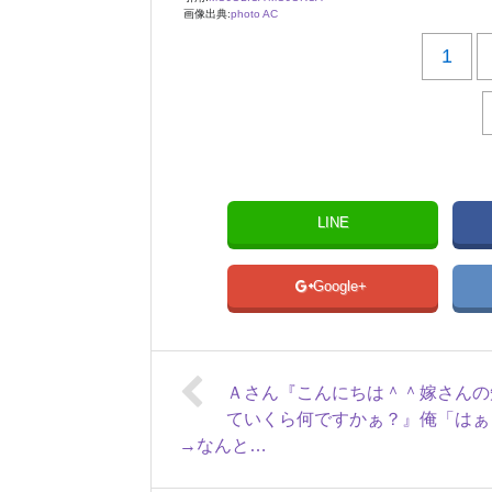
画像出典:
photo AC
1
LINE
Google+
Ａさん『こんにちは＾＾嫁さんの
ていくら何ですかぁ？』俺「はぁ
→なんと…