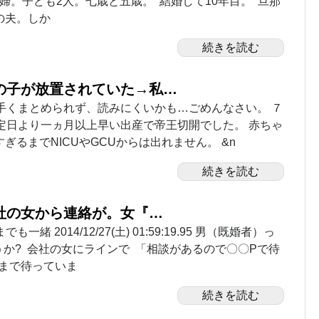
主婦。子ども2人。七歳と五歳。 結婚して10年目。 旦那
の夫。しか
続きを読む
の子が放置されていた→私…
手くまとめられず、読みにくいかも…ごめんなさい。 ７
定日より一ヵ月以上早い出産で帝王切開でした。 赤ちゃ
ぎるまでNICUやGCUからは出れません。 &n
続きを読む
社の女から連絡が。女『…
も一緒 2014/12/27(土) 01:59:19.95 男（既婚者）っ
か? 会社の女にラインで 「相談があるので〇〇Pで待
るまで待っていま
続きを読む