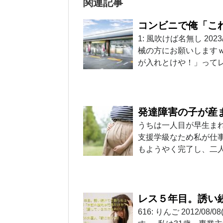
関連記事
コンビニで俺「こ
1: 風吹けば名無し 2023/03
械の方にお願いします
が入れとけや！」って
発達障害の子が産
うちは一人目が早生ま
支援学級なため私が仕
もようやく完了し、二
レス５年目。誘い
616: りんご 2012/0