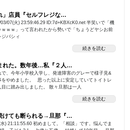
れ」店員『セルフレジな…
/07(火) 23:59:46.29 ID:7d+KBXcK0.net 半笑いで「機
ｗｗｗｗ」って言われたから勢いで「ちょうどヤシお前
レジバシィ
続きを読む
まれた。数年後…私『２人…
れで、今年小学校入学し、発達障害のグレーで様子見&
事をやめました。 思った以上に安定していてトイトレ
人目に踏み出しました。 散々旦那は一人
続きを読む
続けても断られる→旦那『…
8/08(水) 21:11:55.60 初めまして。「相談」です。悩んでま