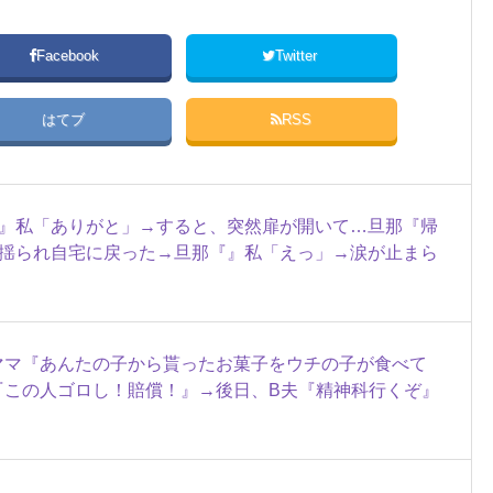
Facebook
Twitter
はてブ
RSS
』私「ありがと」→すると、突然扉が開いて…旦那『帰
揺られ自宅に戻った→旦那『』私「えっ」→涙が止まら
ママ『あんたの子から貰ったお菓子をウチの子が食べて
『この人ゴロし！賠償！』→後日、B夫『精神科行くぞ』