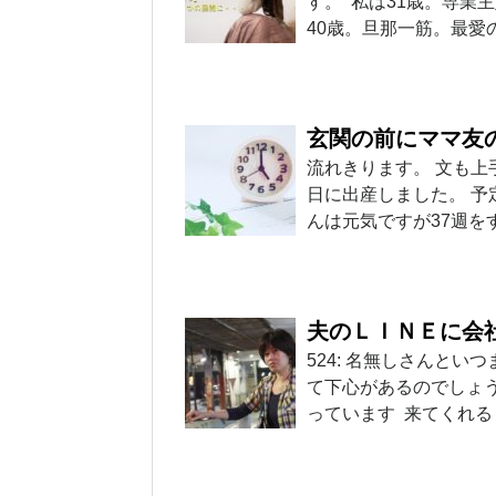
す。 私は31歳。専業
40歳。旦那一筋。最愛
玄関の前にママ友
流れきります。 文も上
日に出産しました。 予
んは元気ですが37週をす
夫のＬＩＮＥに会
524: 名無しさんといつまで
て下心があるのでしょう
っています 来てくれ