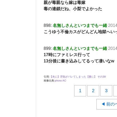
親が毒親なら嫁は毒嫁
毒の連鎖だね、小梨でよかった
898:
名無しさんといつまでも一緒
2014
こうゆう不倫カスがどんどん地獄へい
899:
名無しさんといつまでも一緒
2014
17時にファミレス行って
13分後に書き込みしてるって凄いなw
引用:
【夫に】浮気がバレてしまった【妻に】 その38
画像出典:
photo AC
1
2
3
◀ 前の