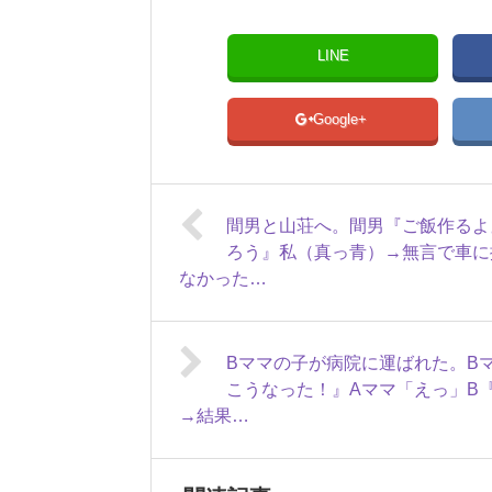
LINE
Google+
間男と山荘へ。間男『ご飯作るよ
ろう』私（真っ青）→無言で車に
なかった…
Bママの子が病院に運ばれた。B
こうなった！』Aママ「えっ」B
→結果…