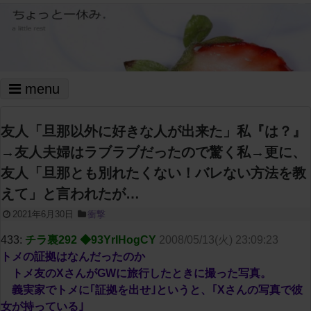
menu
友人「旦那以外に好きな人が出来た」私『は？』
→友人夫婦はラブラブだったので驚く私→更に、
友人「旦那とも別れたくない！バレない方法を教
えて」と言われたが…
2021年6月30日
衝撃
433:
チラ裏292 ◆93YrIHogCY
2008/05/13(火) 23:09:23
トメの証拠はなんだったのか
トメ友のXさんがGWに旅行したときに撮った写真。
義実家でトメに｢証拠を出せ｣というと、｢Xさんの写真で彼
女が持っている｣