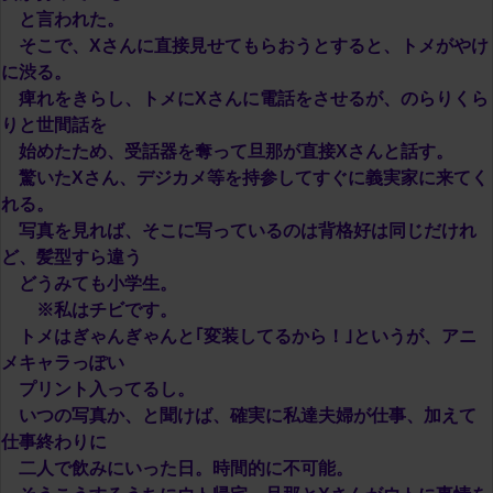
と言われた。
そこで、Xさんに直接見せてもらおうとすると、トメがやけ
に渋る。
痺れをきらし、トメにXさんに電話をさせるが、のらりくら
りと世間話を
始めたため、受話器を奪って旦那が直接Xさんと話す。
驚いたXさん、デジカメ等を持参してすぐに義実家に来てく
れる。
写真を見れば、そこに写っているのは背格好は同じだけれ
ど、髪型すら違う
どうみても小学生。
※私はチビです。
トメはぎゃんぎゃんと｢変装してるから！｣というが、アニ
メキャラっぽい
プリント入ってるし。
いつの写真か、と聞けば、確実に私達夫婦が仕事、加えて
仕事終わりに
二人で飲みにいった日。時間的に不可能。