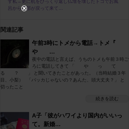
す私→更に机をひっくり返し仏壇を壊したトコでお風
呂から旦那が戻って来て…
関連記事
午前3時にトメから電話→トメ『
や …
夜中の電話と言えば、うちのトメも午前３時ご
ろに電話してきて 「 や っ て
る ？ 」 と聞いてきたことがあった。（当時結婚３年
目、小梨） 「バッカじゃないの？あんた、頭大丈夫？」 と
切ったこと
続きを読む
A子「彼がハワイより国内がいいっ
て。新婚…