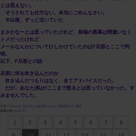
とは思えない。
そうされても仕方ない。本当にごめんなさい。
※以後、ずっと泣いていた
まさかなーとは思っていたけれど、発端の黒幕は間違いなく
トメだったけれど
メールなんかについてけしかけていたのはF旦那とここで判
明。
以下、F旦那との話
旦那に何を吹き込んだのか
吹き込んだつもりはなく、全てアドバイスだった。
だが、あなた(私)がここまで怒るとは思っていなかった。す
みませんでした。
引用:
【enemy】真のｴﾈﾐｰは義実家ではなく配偶者101【敵】
画像出典:
photo AC
1
2
3
4
5
6
7
8
9
10
11
12
13
14
15