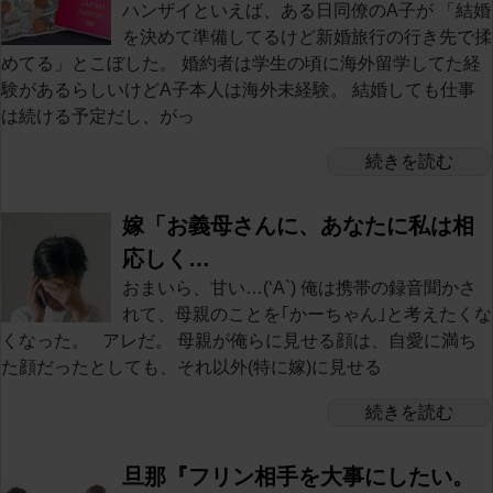
ハンザイといえば、ある日同僚のA子が 「結婚
を決めて準備してるけど新婚旅行の行き先で揉
めてる」とこぼした。 婚約者は学生の頃に海外留学してた経
験があるらしいけどA子本人は海外未経験。 結婚しても仕事
は続ける予定だし、がっ
続きを読む
嫁「お義母さんに、あなたに私は相
応しく…
おまいら、甘い…(‘A`) 俺は携帯の録音聞かさ
れて、母親のことを｢かーちゃん｣と考えたくな
くなった。 アレだ。 母親が俺らに見せる顔は、自愛に満ち
た顔だったとしても、それ以外(特に嫁)に見せる
続きを読む
旦那『フリン相手を大事にしたい。