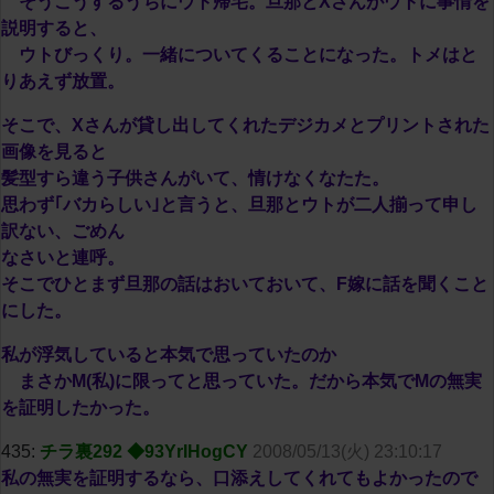
そうこうするうちにウト帰宅。旦那とXさんがウトに事情を
説明すると、
ウトびっくり。一緒についてくることになった。トメはと
りあえず放置。
そこで、Xさんが貸し出してくれたデジカメとプリントされた
画像を見ると
髪型すら違う子供さんがいて、情けなくなたた。
思わず｢バカらしい｣と言うと、旦那とウトが二人揃って申し
訳ない、ごめん
なさいと連呼。
そこでひとまず旦那の話はおいておいて、F嫁に話を聞くこと
にした。
私が浮気していると本気で思っていたのか
まさかM(私)に限ってと思っていた。だから本気でMの無実
を証明したかった。
435:
チラ裏292 ◆93YrIHogCY
2008/05/13(火) 23:10:17
私の無実を証明するなら、口添えしてくれてもよかったので