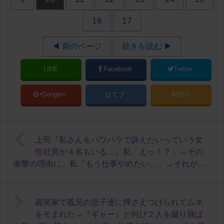
16
17
◀ 前のページ
続きを読む ▶
LINE
Facebook
Twitter
Google+
はてブ
RSS
上司『私さんをパワハラで訴えたいっていう女
性社員が４名もいる…』私「えっ！？」→その
衝撃の理由に、私「もう仕事やめたい…」→それが…
義実家で義兄の息子達に押さえつけられてムネ
をモまれた→『ギャー』と叫び２人を蹴り飛ば