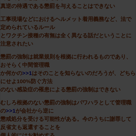
真逆の待遇である懲罰を与えることはできない
工事現場などにおけるヘルメット着用義務など、法で
定められているルール
とワクチン接種の有無は全く異なる話だということに
注意されたい
懲罰の強制は就業規則を根拠に行われるものであり、
おそらく中間管理職
か何かの
>>1
はそのことを知らないのだろうが、どちら
にせよ100%防ぐ方法
のない感染症の罹患による懲罰の強制はできない
むしろ根拠のない懲罰の強制はパワハラとして管理職
の
>>1
が会社から逆に
懲戒処分を受ける可能性がある。今のうちに謝罪して
反省文も返還することを
個人的にはお勧めする