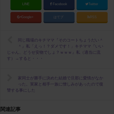
LINE
Facebook
Twitter
Google+
はてブ
RSS
同じ職場のキチママ『そのコートちょうだい＾
＾』私「えっ！？ダメです！」キチママ『いい
じゃん、どうせ安物でしょ？ｗｗｗ』私（適当に流
す）→すると・・・
家同士が勝手に決めた結婚で旦那に愛情がなか
った。実家と相手一族に憎しみがあったので復
讐する事にした
関連記事