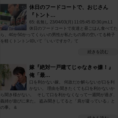
休日のフードコートで、おじさん
『トント…
65: 名無し 23/04/03(月) 11:05:45 ID:30.jm.L1
休日のフードコートで友達と昼ごはん食べてた
ら、40か50かってくらいの男性が私たちの席の空いてる椅子
を軽くトントン叩いて「いいですか?」て
続きを読む
嫁『絶対一戸建てじゃなきゃ嫌！』
俺「最…
口を利かない嫁。 何故だか解らないが口を利
かない。 理由を聞きたくても口を利かないか
ら聞き様がない。 そして口を利かなくなって一週間が過ぎ、
義姉が遊びに来た。 盗み聞きしてると「肩が凝っている」と
の事。 &