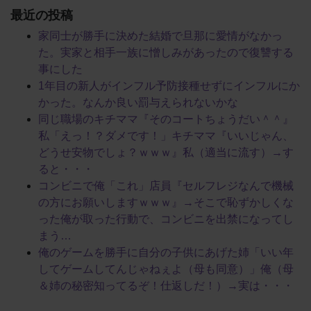
最近の投稿
家同士が勝手に決めた結婚で旦那に愛情がなかっ
た。実家と相手一族に憎しみがあったので復讐する
事にした
1年目の新人がインフル予防接種せずにインフルにか
かった。なんか良い罰与えられないかな
同じ職場のキチママ『そのコートちょうだい＾＾』
私「えっ！？ダメです！」キチママ『いいじゃん、
どうせ安物でしょ？ｗｗｗ』私（適当に流す）→す
ると・・・
コンビニで俺「これ」店員『セルフレジなんで機械
の方にお願いしますｗｗｗ』→そこで恥ずかしくな
った俺が取った行動で、コンビニを出禁になってし
まう…
俺のゲームを勝手に自分の子供にあげた姉「いい年
してゲームしてんじゃねぇよ（母も同意）」俺（母
＆姉の秘密知ってるぞ！仕返しだ！）→実は・・・