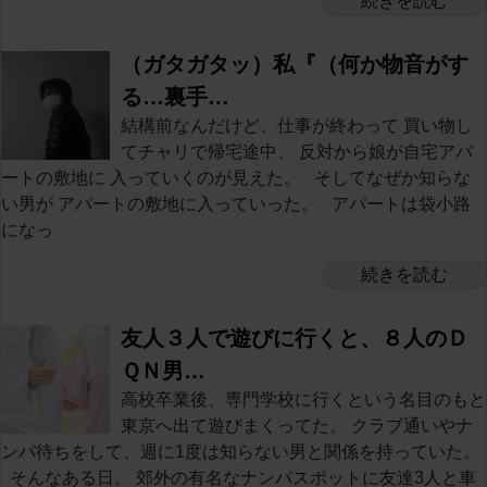
続きを読む
（ガタガタッ）私『（何か物音がす
る…裏手…
結構前なんだけど、仕事が終わって 買い物し
てチャリで帰宅途中、 反対から娘が自宅アパ
ートの敷地に 入っていくのが見えた。 そしてなぜか知らな
い男が アパートの敷地に入っていった。 アパートは袋小路
になっ
続きを読む
友人３人で遊びに行くと、８人のＤ
ＱＮ男…
高校卒業後、専門学校に行くという名目のもと
東京へ出て遊びまくってた。 クラブ通いやナ
ンパ待ちをして、週に1度は知らない男と関係を持っていた。
そんなある日。 郊外の有名なナンパスポットに友達3人と車