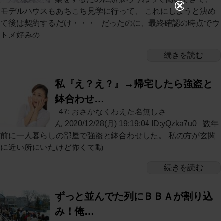
モデルハウスもあちこち見学に行って、 これにしようと決め
て後は契約するだけ・・・ だったのに、最終確認の時点でウ
トメ好みの
続きを読む
私『え？え？』→帰宅したら強盗と
鉢合わせ…
47: おさかなくわえた名無しさ
ん 2020/12/28(月) 19:19:04 ID:yQzka7u0 数年
前に一人暮らしの部屋で強盗と鉢合わせした。 私の方が玄関
に近い所にいたけど怖くて動
続きを読む
ずっと並んでた列にＢＢＡが割り込
み！俺…