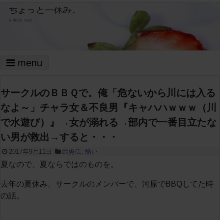
menu
サークルのＢＢＱで。俺「危ないから川には入る
なよ～」チャラ女＆不良男『キャハハｗｗｗ（川
で水遊び）』→女が溺れる→部内で一番目立たな
い男が救出→すると・・・
2017年9月11日
武勇伝
,
酷い
夏なので、夏ならではのものを。
去年の夏休み、サークルのメンバーで、河原でBBQしてた時
の話。