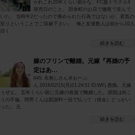
かれこれ20年くらい前かな、FC版ドラクエ4
発売日のこと。 田舎町のお店で徹夜で並んで
いた。 当時中2だったので褒められた行為ではないが、若気の
至りということでご容赦下さい。 俺と友達数人は前から10人
目く
続きを読む
嫁のフリンで離婚。元嫁『再婚の予
定はあ…
645: 名無しさん＠おーぷ
ん 2016/02/15(月)21:24:51 ID:WFj 愚痴。元嫁
うぜえ。 五年くらい前に元嫁の有責で離婚した。原因は向こ
うの不倫。間男くんは慰謝料一括で払って（借金）どっかい
った。 元
続きを読む