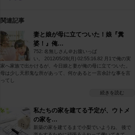
関連記事
妻と娘が母に立てついた！娘『糞
婆！』俺…
752: 名無しさん＠お腹いっぱ
い。 2012/05/28(月) 02:55:16.82 月1で俺の実
家へ家族で出かけるが、今日娘と妻が俺の母に立てついた。
母は少し天邪鬼な所があって、何かあると一言余計な事を言
ってし
続きを読む
私たちの家を建てる予定が、ウトメ
の家を…
新築の家を建てるまで小梨でいようね、 後で
楽をするために頑張ろうねって働いてきて、