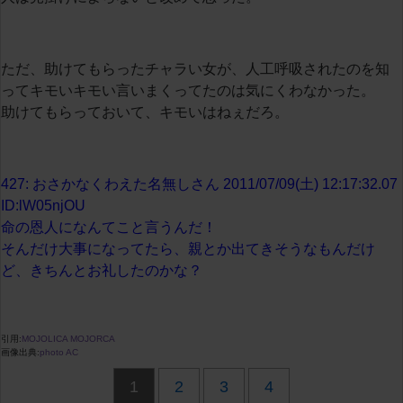
ただ、助けてもらったチャラい女が、人工呼吸されたのを知
ってキモいキモい言いまくってたのは気にくわなかった。
助けてもらっておいて、キモいはねぇだろ。
427: おさかなくわえた名無しさん 2011/07/09(土) 12:17:32.07
ID:lW05njOU
命の恩人になんてこと言うんだ！
そんだけ大事になってたら、親とか出てきそうなもんだけ
ど、きちんとお礼したのかな？
引用:
MOJOLICA MOJORCA
画像出典:
photo AC
1
2
3
4