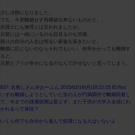
少し冷静になりました。
でも、今更離婚せず再構築出来ないものかと。。
弁護士にも無理とは言われましたが。
旦那には一緒にいるのも顔見るのも苦痛。
残りの自分の人生は明るい家族を築きたいと。
離婚に応じないのならそれでもいい。何年かかっても離婚す
ると。
旦那とプリが幸せになるのなんて許せないと思ってしまう。
837: 名無しさん＠おーぷん 2015/02/16(月)18:22:25 ID:Nyc
いずれ離婚しようとしていた筈の人が円満調停で離婚回避し
て、今までの隷属状態は変えず、また子供が大学入る頃にわ
かれるって算段？
いくら何でも自分から進んで奴隷になる人はいないよ