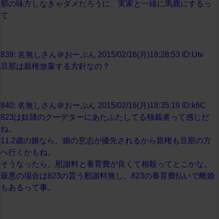
那の味方しなきゃダメだろうに、実家と一緒に馬鹿にするっ
て
839: 名無しさん＠おーぷん 2015/02/16(月)18:28:53 ID:Utv
旦那は親権放棄する方針なの？
840: 名無しさん＠おーぷん 2015/02/16(月)18:35:19 ID:k6C
823は奴隷のクーデターにあたふたしてる独裁者って感じだ
ね。
11.2歳の娘なら、娘の意志が優先されるから親権も旦那の方
へ行くかもね。
そうなったら、慰謝料と養育費が良くて相殺ってとこかな。
最悪の場合は823の貰う慰謝料無し、823の養育費払いで離婚
もあるって事。