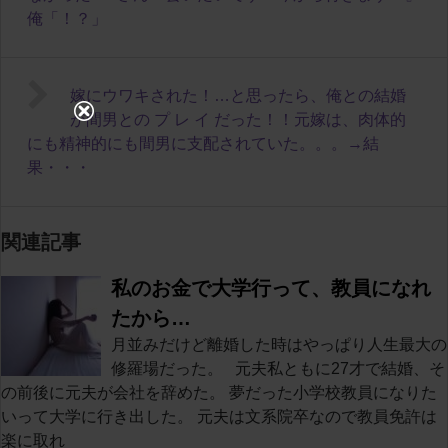
俺「！？」
嫁にウワキされた！…と思ったら、俺との結婚
が間男との プ レ イ だった！！元嫁は、肉体的
にも精神的にも間男に支配されていた。。。→結
果・・・
関連記事
私のお金で大学行って、教員になれ
たから…
月並みだけど離婚した時はやっぱり人生最大の
修羅場だった。 元夫私ともに27才で結婚、そ
の前後に元夫が会社を辞めた。 夢だった小学校教員になりた
いって大学に行き出した。 元夫は文系院卒なので教員免許は
楽に取れ