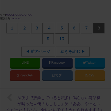
引用:
MOJOLICA MOJORCA
画像出典:
photo AC
1
2
3
4
5
6
7
8
9
10
◀ 前のページ
続きを読む ▶
LINE
Facebook
Twitter
Google+
はてブ
RSS
深夜まで残業していると滅多に鳴らない電話機
が鳴った→俺「もしもし」男『ああ、やっとつ
ながった！Tさん！会いたいです！今から行きます！』