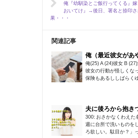
俺『幼馴染とご飯行ってくる』嫁
おいてけ』→後日、署名と捺印さ
果・・・
関連記事
俺（最近彼女があ
俺(25) A (24)彼
彼女の行動が怪しくなっ
保険もあるししばらく
夫に後ろから抱き
300: おさかなくわえた名無しさ
週に台所で洗いものを
ろ欲しい。駄目か？」っ