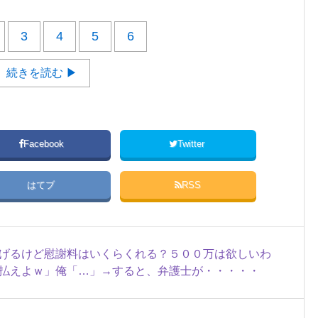
3
4
5
6
続きを読む ▶
Facebook
Twitter
はてブ
RSS
げるけど慰謝料はいくらくれる？５００万は欲しいわ
払えよｗ」俺「…」→すると、弁護士が・・・・・