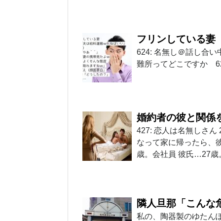
フリンしている妻
624: 名無し＠話し合い中:
難所ってどこですか 625: 
婚約者の彼と関係
427: 恋人は名無しさん 201
なって家に帰ったら、彼
歳。会社員 彼氏…27
隣人旦那「こんな
私の、陶器製のゆたん