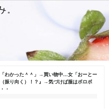
「わかった＾＾」→買い物中…女「おーとー
（振り向く）！？』→気づけば服はボロボ
・・