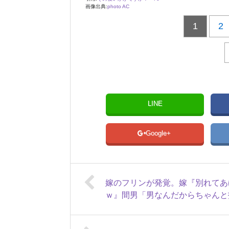
画像出典:
photo AC
1
2
LINE
Google+
嫁のフリンが発覚。嫁『別れてあ
ｗ』間男「男なんだからちゃんと