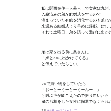
私は関西在住一人暮らしで実家は九州
入籍済みの弟が結婚式をするので
溜まっていた有給を消化するのも兼ね
来週ある結婚式より早めに帰郷。(ホテ
それで土曜日、弟を誘って遊びに出か
弟は家を出る前に奥さんに
「姉と○○に出かけてくる」
と伝えていたらしい。
○○で買い物をしていたら
「おーとーうーとーくーんー！」
と叫ぶ声が聞こえたので振り向いたら
鬼の形相をした女性に陶器でなぐられ
引用:
その後いかがですか？ 76