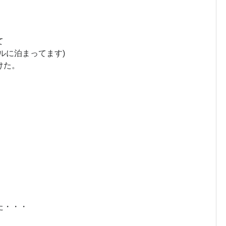
。
て
ルに泊まってます)
けた。
た・・・