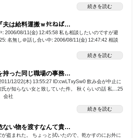
続きを読む
『夫は給料運搬ｗﾀﾋねば…
 2006/08/11(金) 12:45:58 私も相談したいのですが避
名無し＠話し合い中: 2006/08/11(金) 12:47:42 相談
続きを読む
を持った同じ職場の事務…
1/12/22(木) 13:55:27 ID:cwLTxySw0 飲み会が中止に
氏が知らない女と致していた件。 秋くらいの話 私…25
歳。会社
続きを読む
危ない物を渡すなんて貴…
ぽが盗まれた。 ちょっと拭いたので、乾かすのにお外に