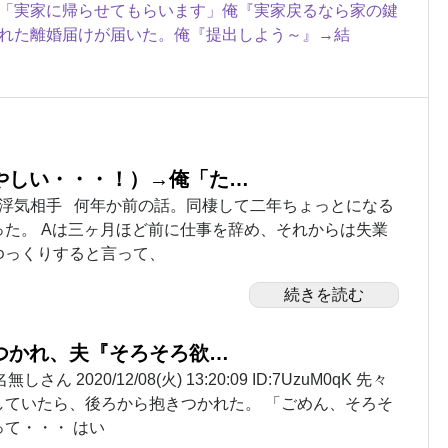
「実家に帰らせてもらいます」俺『実家戻るなら家の鍵
れた離婚届けが届いた。俺『提出しよう～』→結
やしい・・・！）→俺「た…
女 B (27)浮気相手 何年か前の話。同棲して二年ちょっとになる
た。 Aは三ヶ月ほど前に仕事を辞め、それからは失業
ゆっくりすると言って、
続きを読む
つかれ、夫『そろそろ欲…
ん 2020/12/08(火) 13:20:09 ID:7UzuM0qK 先々
していたら、後ろから抱きつかれた。 「ごめん、そろそ
て・・・ はい