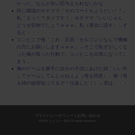
かった。なんか良い罰与えられないかな
同じ職場のキチママ『そのコートちょうだい＾＾』
私「えっ！？ダメです！」キチママ『いいじゃん、
どうせ安物でしょ？ｗｗｗ』私（適当に流す）→す
ると・・・
コンビニで俺「これ」店員『セルフレジなんで機械
の方にお願いしますｗｗｗ』→そこで恥ずかしくな
った俺が取った行動で、コンビニを出禁になってし
まう…
俺のゲームを勝手に自分の子供にあげた姉「いい年
してゲームしてんじゃねぇよ（母も同意）」俺（母
＆姉の秘密知ってるぞ！仕返しだ！）→実は・・・
プライバシーポリシー
|
お問い合わせ
©2026 ちょっと一休み All rights reserved.