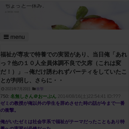
menu
福祉が専攻で特養での実習があり、当日俺「あれ
っ？他の１０人全員体調不良で欠席（これは変
だ！）」→俺だけ誘われずパーティをしていたこ
とが判明し、さらに・・
2021年7月20日
衝撃
750:
名無しさん＠おーぷん
2014/08/16(土)22:54:41 ID:???
ゼミの教授が俺以外の学生を辞めさせた時の話が今まで一番
の衝撃。
俺がいたゼミは社会学系で福祉がテーマだったこともあり特
養への実習が必修だった。