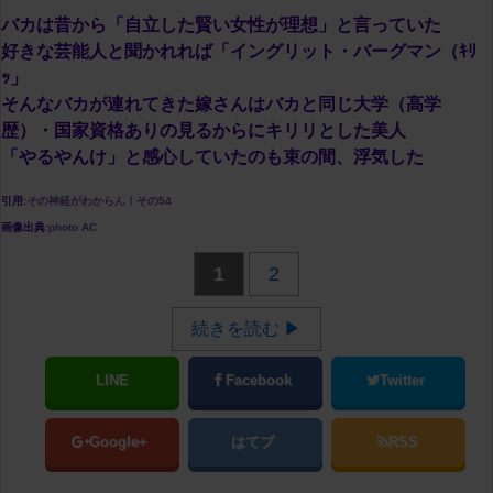
バカは昔から「自立した賢い女性が理想」と言っていた
好きな芸能人と聞かれれば「イングリット・バーグマン（ｷﾘ
ｯ」
そんなバカが連れてきた嫁さんはバカと同じ大学（高学
歴）・国家資格ありの見るからにキリリとした美人
「やるやんけ」と感心していたのも束の間、浮気した
引用:
その神経がわからん！その54
画像出典:
photo AC
1
2
続きを読む ▶
LINE
Facebook
Twitter
Google+
はてブ
RSS