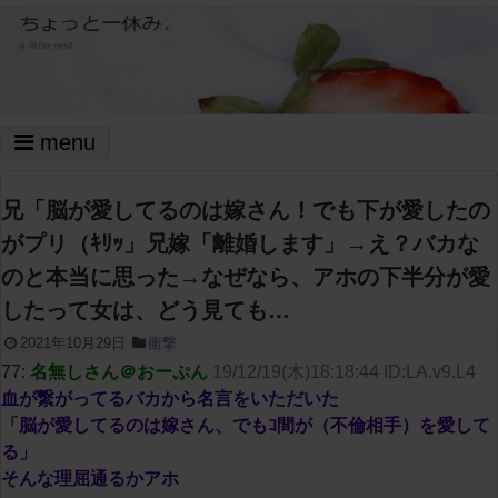
menu
兄「脳が愛してるのは嫁さん！でも下が愛したの
がプリ（ｷﾘｯ」兄嫁「離婚します」→え？バカな
のと本当に思った→なぜなら、アホの下半分が愛
したって女は、どう見ても…
2021年10月29日
衝撃
77:
名無しさん＠おーぷん
19/12/19(木)18:18:44 ID:LA.v9.L4
血が繋がってるバカから名言をいただいた
「脳が愛してるのは嫁さん、でもｺ間が（不倫相手）を愛して
る」
そんな理屈通るかアホ