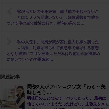
嫁が元カレの子を妊娠！俺『俺の子じゃないこ
とは１００％間違いない』→妊娠週数まで嘘を
ついて俺の金で健診に行き、挙句の果てに…
私の入院中、間男が我が家に侵入し嫁を襲った
→結果、汚嫁は凹られて救急車で運ばれる事態
となり親族にフリン発覚→ただ私は以前から証拠集め
に動いていたので退院後…
関連記事
同僚2人がフ○ン→クソ女『わぁ～美
味しそう…
明後日のことなんで、バラしたった。 最初は
信じていないようだったけどな、主張先をメモ