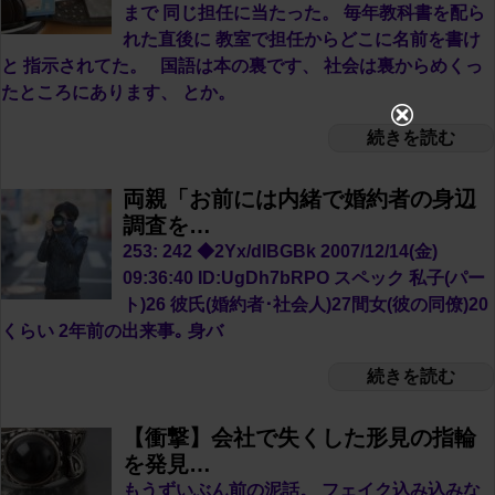
まで 同じ担任に当たった。 毎年教科書を配ら
れた直後に 教室で担任からどこに名前を書け
と 指示されてた。 国語は本の裏です、 社会は裏からめくっ
たところにあります、 とか。
続きを読む
両親「お前には内緒で婚約者の身辺
調査を…
253: 242 ◆2Yx/dlBGBk 2007/12/14(金)
09:36:40 ID:UgDh7bRPO スペック 私子(パー
ト)26 彼氏(婚約者･社会人)27間女(彼の同僚)20
くらい 2年前の出来事｡ 身バ
続きを読む
【衝撃】会社で失くした形見の指輪
を発見…
もうずいぶん前の泥話。 フェイク込み込みな