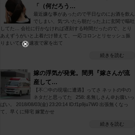
「（何だろう…
最近嫌な事があったので平日なのにお酒を飲ん
でしまい、気づいたら朝だった上に玄関で嘔吐
してた… 会社に行かなければ遅刻する時間だったので、とり
あえずうがいと上着だけ替えて、一応コロンとリセッシュ振
りまいてから速攻で家を出て
続きを読む
嫁の浮気が発覚。間男『嫁さんが流
産して…
【不〇中の現場に遭遇】ってさ ネットの中の
ネタだと思ってた 258: 名無しさん＠お腹いっ
ぱい。 2018/08/03(金) 23:20:14 ID:f1p9ju7W0 出張無くなっ
て、早くに帰宅 嫁驚かせ
続きを読む