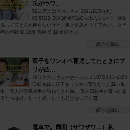
氏がウワ…
591: 恋人は名無しさん 2011/10/04(火)
03:57:33 ID:XQ6n07GzO 眠れないので。修羅
場って言えるか解らないけど、書き込みさせて下さい。 ※当
時の年齢 私 19歳 普通 彼 19歳 頭弱い
続きを読む
双子をワンオペ育児してたときにプ
リが凸…
281: 名無しさん＠おーぷん 21/07/23 11:43:58
ID:fJ.eq.L1 双子をワンオペ育児してた真っ最
中、元夫の浮気相手が訪ねてきた時。 現在高校生に育った息
子たちは起こしても起こしても起きない子に育
続きを読む
電車で。周囲（ザワザワ…）私