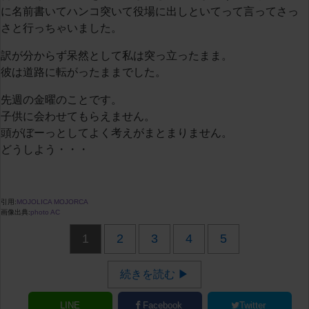
に名前書いてハンコ突いて役場に出しといてって言ってさっ
さと行っちゃいました。
訳が分からず呆然として私は突っ立ったまま。
彼は道路に転がったままでした。
先週の金曜のことです。
子供に会わせてもらえません。
頭がぼーっとしてよく考えがまとまりません。
どうしよう・・・
引用:
MOJOLICA MOJORCA
画像出典:
photo AC
1
2
3
4
5
続きを読む ▶
LINE
Facebook
Twitter