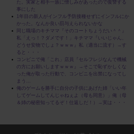
た。実家と相手一族に憎しみがあったので復讐する
事にした
1年目の新人がインフル予防接種せずにインフルにか
かった。なんか良い罰与えられないかな
同じ職場のキチママ『そのコートちょうだい＾＾』
私「えっ！？ダメです！」キチママ『いいじゃん、
どうせ安物でしょ？ｗｗｗ』私（適当に流す）→す
ると・・・
コンビニで俺「これ」店員『セルフレジなんで機械
の方にお願いしますｗｗｗ』→そこで恥ずかしくな
った俺が取った行動で、コンビニを出禁になってし
まう…
俺のゲームを勝手に自分の子供にあげた姉「いい年
してゲームしてんじゃねぇよ（母も同意）」俺（母
＆姉の秘密知ってるぞ！仕返しだ！）→実は・・・