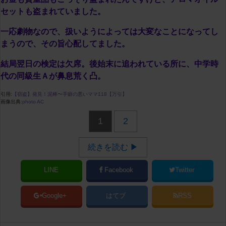
セットも盗まれていました。
一応劇物なので、扱いようによっては大変なことになってし
まうので、その旨心配してました。
結局翌日の検定は欠席。後始末に追われている所に、中学時
代の同級生Ａが鼻息荒く凸。
引用:
【窃盗】発見！泥棒〜手癖の悪いママ118【万引】
画像出典:
photo AC
1
2
続きを読む ▶
LINE
Facebook
Twitter
Google+
はてブ
RSS