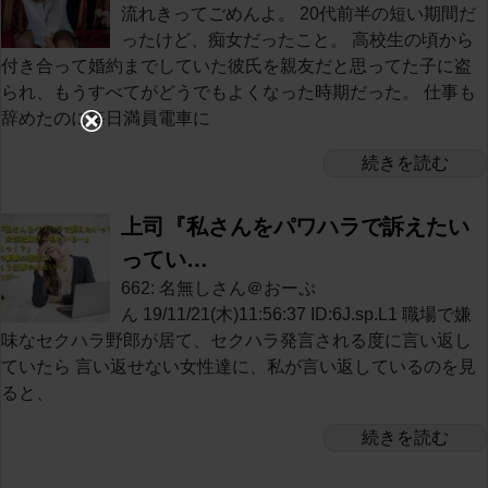
流れきってごめんよ。 20代前半の短い期間だ
ったけど、痴女だったこと。 高校生の頃から
付き合って婚約までしていた彼氏を親友だと思ってた子に盗
られ、もうすべてがどうでもよくなった時期だった。 仕事も
辞めたのに毎日満員電車に
続きを読む
上司『私さんをパワハラで訴えたい
ってい…
662: 名無しさん＠おーぷ
ん 19/11/21(木)11:56:37 ID:6J.sp.L1 職場で嫌
味なセクハラ野郎が居て、セクハラ発言される度に言い返し
ていたら 言い返せない女性達に、私が言い返しているのを見
ると、
続きを読む