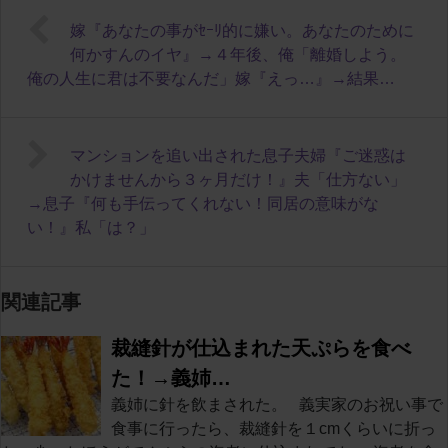
嫁『あなたの事がｾｰﾘ的に嫌い。あなたのために
何かすんのイヤ』→４年後、俺「離婚しよう。
俺の人生に君は不要なんだ」嫁『えっ…』→結果…
マンションを追い出された息子夫婦『ご迷惑は
かけませんから３ヶ月だけ！』夫「仕方ない」
→息子『何も手伝ってくれない！同居の意味がな
い！』私「は？」
関連記事
裁縫針が仕込まれた天ぷらを食べ
た！→義姉…
義姉に針を飲まされた。 義実家のお祝い事で
食事に行ったら、裁縫針を１cmくらいに折っ